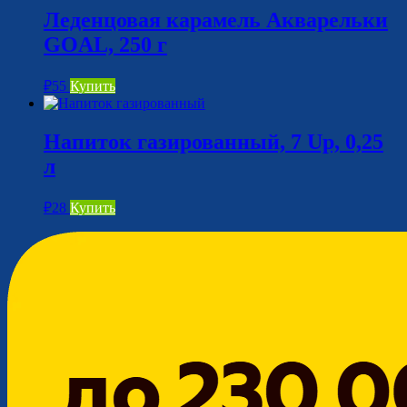
Леденцовая карамель Акварельки
GOAL, 250 г
₽
55
Купить
Напиток газированный, 7 Up, 0,25
л
₽
28
Купить