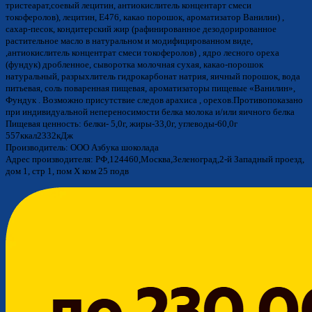
тристеарат,соевый лецитин, антиокислитель концентарт смеси
токоферолов), лецитин, Е476, какао порошок, ароматизатор Ванилин) ,
сахар-песок, кондитерский жир (рафинированное дезодорированное
растительное масло в натуральном и модифицированном виде,
,антиокислитель концентрат смеси токоферолов) , ядро лесного ореха
(фундук) дробленное, сыворотка молочная сухая, какао-порошок
натуральный, разрыхлитель гидрокарбонат натрия, яичный порошок, вода
питьевая, соль поваренная пищевая, ароматизаторы пищевые «Ванилин»,
Фундук . Возможно присутствие следов арахиса , орехов.Противопоказано
при индивидуальной непереносимости белка молока и/или яичного белка
Пищевая ценность: белки- 5,0г, жиры-33,0г, углеводы-60,0г
557ккал2332кДж
Производитель: ООО Азбука шоколада
Адрес производителя: РФ,124460,Москва,Зеленоград,2-й Западный проезд,
дом 1, стр 1, пом Х ком 25 подв