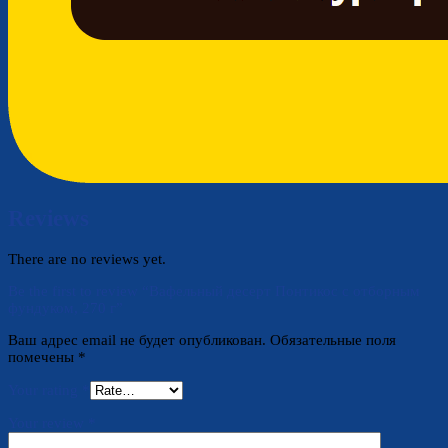
Reviews
There are no reviews yet.
Be the first to review “Вафельный десерт Понтикос с отборным
фундуком, 270 г”
Ваш адрес email не будет опубликован.
Обязательные поля
помечены
*
Your rating
*
Your review
*