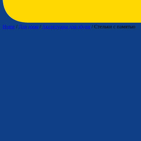
Home
/
Для дома
/
Аксессуары для обуви
/ Стельки с памятью