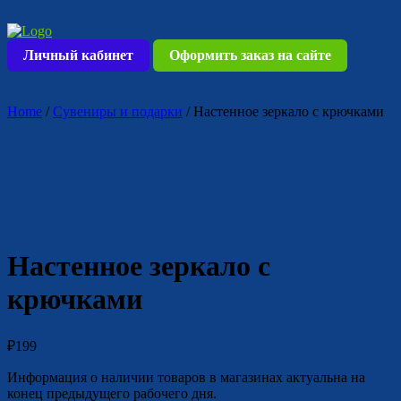
Skip
to
content
Личный кабинет
Оформить заказ на сайте
Home
/
Сувениры и подарки
/ Настенное зеркало с крючками
Настенное зеркало с
крючками
₽
199
Информация о наличии товаров в магазинах актуальна на
конец предыдущего рабочего дня.