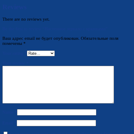
Reviews
There are no reviews yet.
Be the first to review “Настенное зеркало с крючками”
Ваш адрес email не будет опубликован.
Обязательные поля
помечены
*
Your rating
*
Your review
*
Name
*
Email
*
Сохранить моё имя, email и адрес сайта в этом браузере для