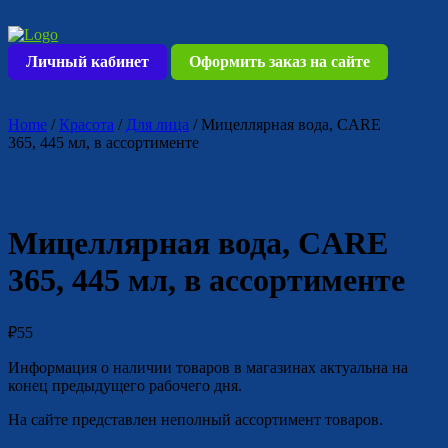
Skip
to
content
Личный кабинет
Оформить заказ на сайте
Home
/
Красота
/
Для лица
/ Мицеллярная вода, CARE
365, 445 мл, в ассортименте
Мицеллярная вода, CARE
365, 445 мл, в ассортименте
₽
55
Информация о наличии товаров в магазинах актуальна на
конец предыдущего рабочего дня.
На сайте представлен неполный ассортимент товаров.