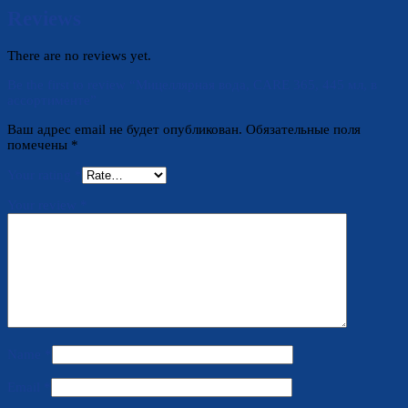
Reviews
There are no reviews yet.
Be the first to review “Мицеллярная вода, CARE 365, 445 мл, в
ассортименте”
Ваш адрес email не будет опубликован.
Обязательные поля
помечены
*
Your rating
*
Your review
*
Name
*
Email
*