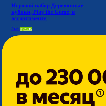
Игровой набор Деревянные
кубики, Play the Game, в
ассортименте
₽
149
Купить