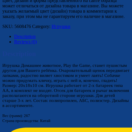
Цвет, дизайн и форма представленного на сайте образца
может отличаться от дизайна товара в магазине. Вы можете
указать желаемый цвет (дизайн) товара в комментарии к
заказу, при этом мы не гарантируем его наличие в магазине.
SKU:
5608476
Category:
Игрушки
Description
Reviews (0)
Description
Игрушка Домашнее животное, Play the Game, станет пушистым
другом для Вашего ребёнка. Очаровательный щенок передвигает
лапками, радостно виляет хвостиком и умеет лаять! Собачке
можно придумать кличку, играть с ней и, конечно, гладить!
Размер: 20х18х10 см. Игрушка работает от 2-х батареек типа
АА, в комплект не входят. Отсек для батареек и рычаг включения
располагаются на оборотной стороне игрушки. Для детей
старше 3-х лет. Состав: полипропилен, АБС, полиэстер. Дизайны
в ассортименте.
Вес (грамм): 267
Страна производства: Китай