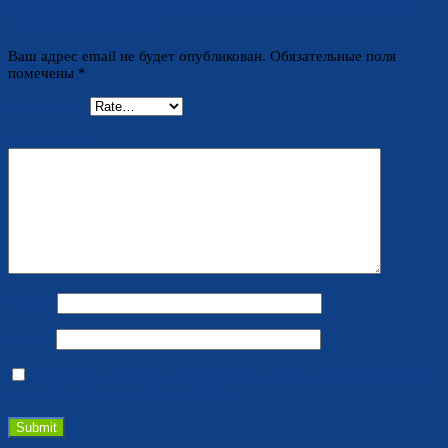
Be the first to review “Игрушка Домашнее животное, Play the
Game, в ассортименте”
Ваш адрес email не будет опубликован.
Обязательные поля
помечены
*
Your rating
*
Your review
*
Name
*
Email
*
Сохранить моё имя, email и адрес сайта в этом браузере для
последующих моих комментариев.