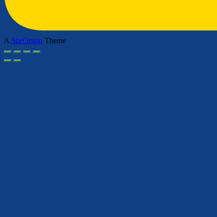
A
SiteOrigin
Theme