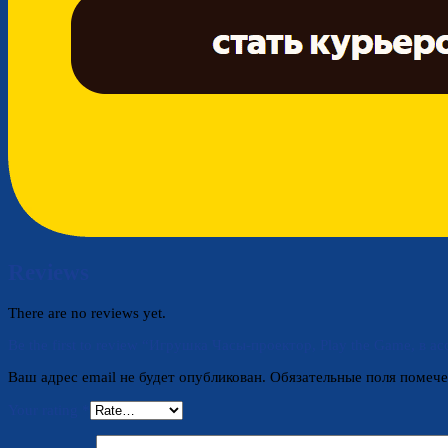
Reviews
There are no reviews yet.
Be the first to review “Игрушка Часы-проектор, Play the Game, в а
Ваш адрес email не будет опубликован.
Обязательные поля помеч
Your rating
*