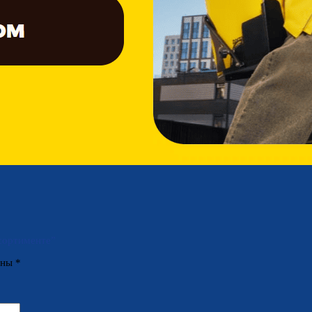
ссортименте”
ены
*