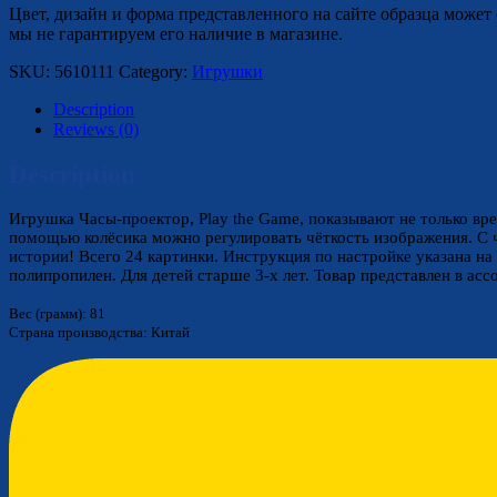
Цвет, дизайн и форма представленного на сайте образца может 
мы не гарантируем его наличие в магазине.
SKU:
5610111
Category:
Игрушки
Description
Reviews (0)
Description
Игрушка Часы-проектор, Play the Game, показывают не только вре
помощью колёсика можно регулировать чёткость изображения. С 
истории! Всего 24 картинки. Инструкция по настройке указана на 
полипропилен. Для детей старше 3-х лет. Товар представлен в асс
Вес (грамм): 81
Страна производства: Китай