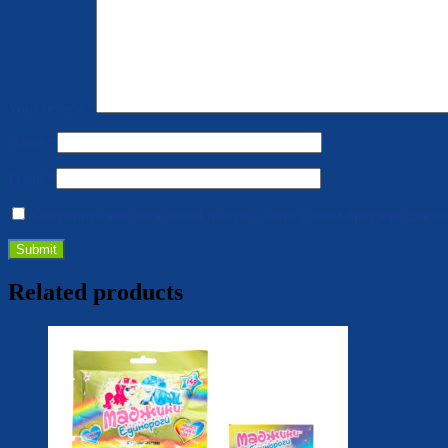
Your review
*
Name
*
Email
*
Сохранить моё имя, email и адрес сайта в этом браузере для
Related products