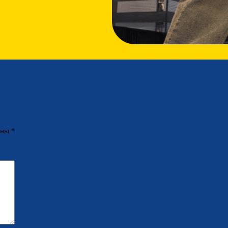
ены
*