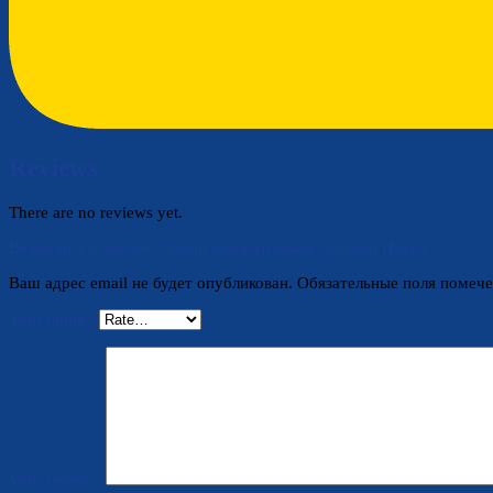
Reviews
There are no reviews yet.
Be the first to review “Забор декоративный садовый Цветы”
Ваш адрес email не будет опубликован.
Обязательные поля помеч
Your rating
*
Your review
*