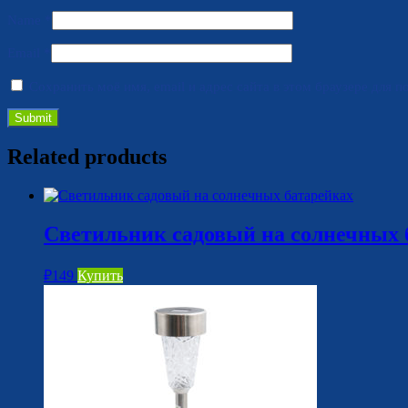
Name
*
Email
*
Сохранить моё имя, email и адрес сайта в этом браузере для
Related products
Светильник садовый на солнечных б
₽
149
Купить