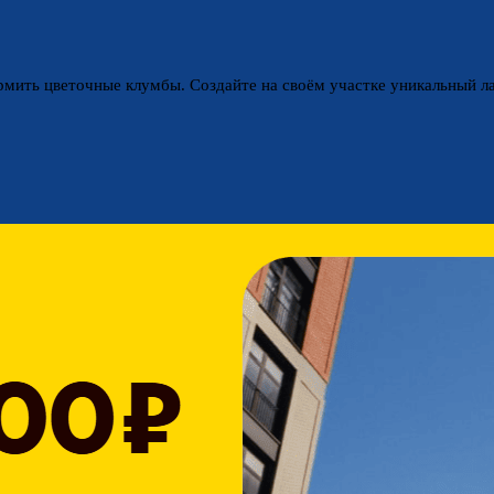
рмить цветочные клумбы. Создайте на своём участке уникальный 