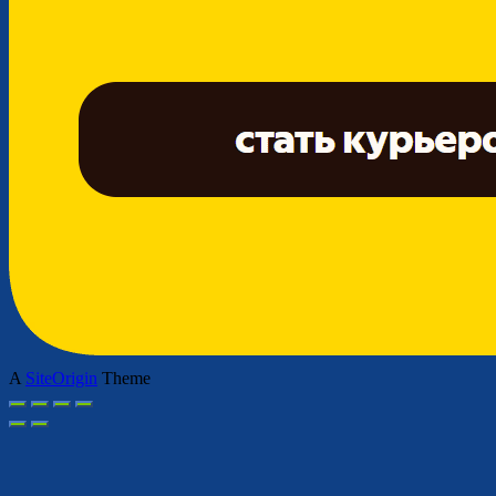
A
SiteOrigin
Theme