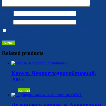
Name
*
Email
*
Сохранить моё имя, email и адрес сайта в этом браузере для
последующих моих комментариев.
Related products
Кисель Черноплоднорябиновый,
200 г
₽
55
Купить
Леденцовая карамель Акварельки