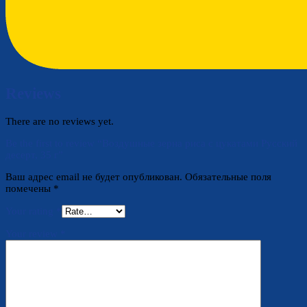
Reviews
There are no reviews yet.
Be the first to review “Воздушные зерна риса с цукатами Русский
десерт, 35 г”
Ваш адрес email не будет опубликован.
Обязательные поля
помечены
*
Your rating
*
Your review
*