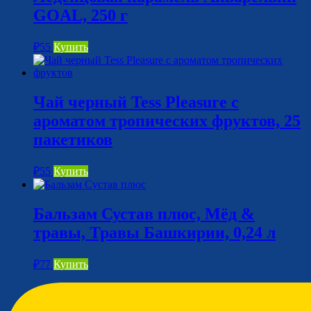
GOAL, 250 г
₽
55
Купить
Чай черный Tess Pleasure с
ароматом тропических фруктов, 25
пакетиков
₽
55
Купить
Бальзам Сустав плюс, Мёд &
травы, Травы Башкирии, 0,24 л
₽
77
Купить