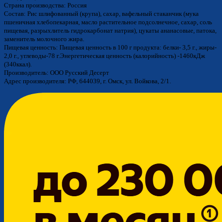
Страна производства: Россия
Состав: Рис шлифованный (крупа), сахар, вафельный стаканчик (мука
пшеничная хлебопекарная, масло растительное подсолнечное, сахар, соль
пищевая, разрыхлитель гидрокарбонат натрия), цукаты ананасовые, патока,
заменитель молочного жира.
Пищевая ценность: Пищевая ценность в 100 г продукта: белки- 3,5 г., жиры-
2,0 г., углеводы-78 г.Энергетическая ценность (калорийность) -1460кДж
(340ккал).
Производитель: ООО Русский Десерт
Адрес производителя: РФ, 644039, г. Омск, ул. Войкова, 2/1.