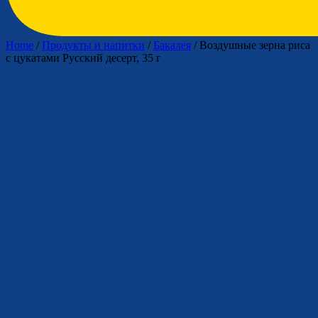
Home
/
Продукты и напитки
/
Бакалея
/ Воздушные зерна риса
с цукатами Русский десерт, 35 г