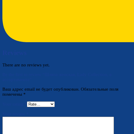
Reviews
There are no reviews yet.
Be the first to review “Шляпа женская, Lady Collection, в
ассортименте”
Ваш адрес email не будет опубликован.
Обязательные поля
помечены
*
Your rating
*
Your review
*