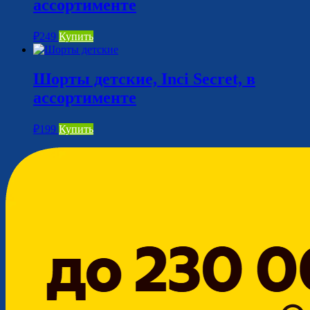
ассортименте
₽
249
Купить
Шорты детские, Inci Secret, в
ассортименте
₽
199
Купить