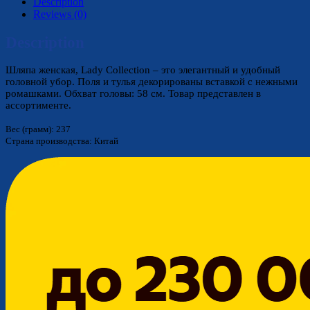
Description
Reviews (0)
Description
Шляпа женская, Lady Collection – это элегантный и удобный
головной убор. Поля и тулья декорированы вставкой с нежными
ромашками. Обхват головы: 58 см. Товар представлен в
ассортименте.
Вес (грамм): 237
Страна производства: Китай