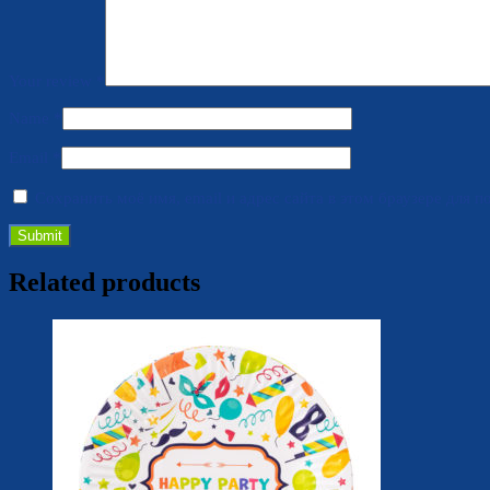
Your review
*
Name
*
Email
*
Сохранить моё имя, email и адрес сайта в этом браузере для
Related products