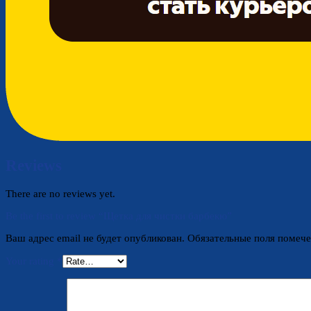
Reviews
There are no reviews yet.
Be the first to review “Щетка для чистки барбекю”
Ваш адрес email не будет опубликован.
Обязательные поля помеч
Your rating
*