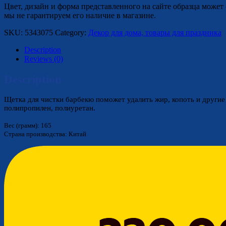
Цвет, дизайн и форма представленного на сайте образца может 
мы не гарантируем его наличие в магазине.
SKU:
5343075
Category:
Декор для дома, товары для праздника
Description
Reviews (0)
Description
Щетка для чистки барбекю поможет удалить жир, копоть и другие
полипропилен, полиуретан.
Вес (грамм): 165
Страна производства: Китай