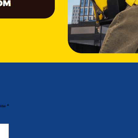
ены
*