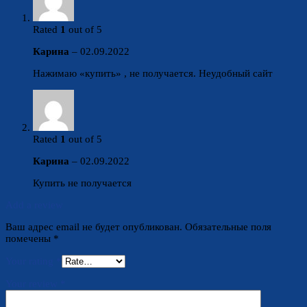
Rated
1
out of 5
Карина
–
02.09.2022
Нажимаю «купить» , не получается. Неудобный сайт
Rated
1
out of 5
Карина
–
02.09.2022
Купить не получается
Add a review
Ваш адрес email не будет опубликован.
Обязательные поля
помечены
*
Your rating
*
Your review
*