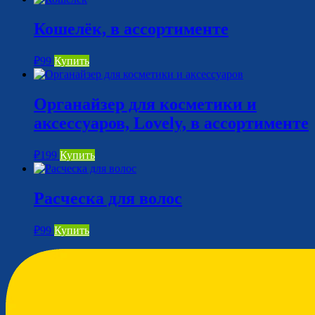
Кошелёк, в ассортименте
₽
99
Купить
Органайзер для косметики и
аксессуаров, Lovely, в ассортименте
₽
199
Купить
Расческа для волос
₽
99
Купить