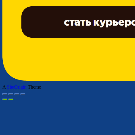
A
SiteOrigin
Theme