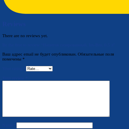
Reviews
There are no reviews yet.
Be the first to review “Напиток газированный, Irn-Bru, 0,5 л”
Ваш адрес email не будет опубликован.
Обязательные поля
помечены
*
Your rating
*
Your review
*
Name
*