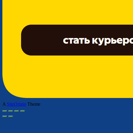
A
SiteOrigin
Theme