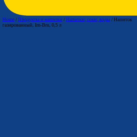
Home
/
Продукты и напитки
/
Напитки, соки, воды
/ Напиток
газированный, Irn-Bru, 0,5 л