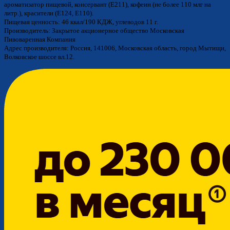
ароматизатор пищевой, консервант (Е211), кофеин (не более 110 млг на
литр.), красители (Е124, Е110).
Пищевая ценность: 46 ккал/190 КДЖ, углеводов 11 г.
Производитель: Закрытое акционерное общество Московская
Пивоваренная Компания
Адрес производителя: Россия, 141006, Московская область, город Мытищи,
Волковское шоссе вл.12.