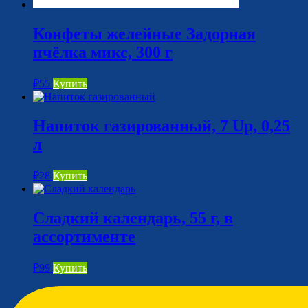
Конфеты желейные Задорная
пчёлка микс, 300 г
₽
55
Купить
Напиток газированный, 7 Up, 0,25
л
₽
28
Купить
Сладкий календарь, 55 г, в
ассортименте
₽
99
Купить