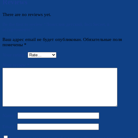
Reviews
There are no reviews yet.
Be the first to review “Лонгслив детский, Inci Secret, в
ассортименте”
Ваш адрес email не будет опубликован.
Обязательные поля
помечены
*
Your rating
*
Your review
*
Name
*
Email
*
Сохранить моё имя, email и адрес сайта в этом браузере для