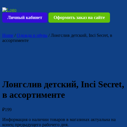
Skip
to
content
Личный кабинет
Оформить заказ на сайте
Home
/
Одежда и обувь
/ Лонгслив детский, Inci Secret, в
ассортименте
Лонгслив детский, Inci Secret,
в ассортименте
₽
199
Информация о наличии товаров в магазинах актуальна на
конец предыдущего рабочего дня.