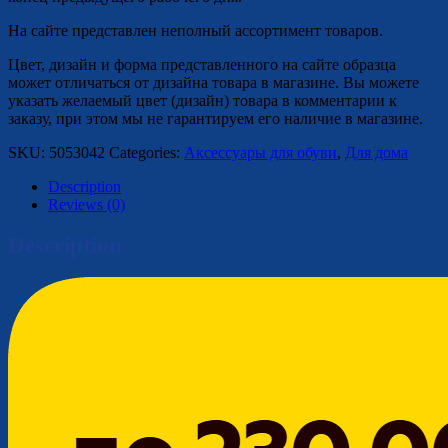
На сайте представлен неполный ассортимент товаров.
Цвет, дизайн и форма представленного на сайте образца
может отличаться от дизайна товара в магазине. Вы можете
указать желаемый цвет (дизайн) товара в комментарии к
заказу, при этом мы не гарантируем его наличие в магазине.
SKU:
5053042
Categories:
Аксессуары для обуви
,
Для дома
Description
Reviews (0)
Description