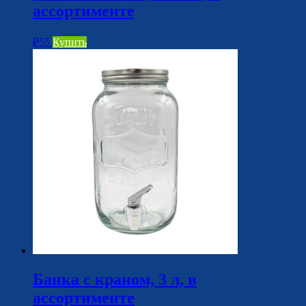
ассортименте
₽
55
Купить
Банка с краном, 3 л, в
ассортименте