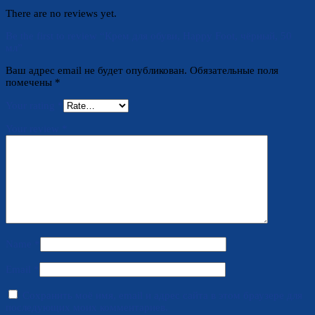
There are no reviews yet.
Be the first to review “Крем для обуви, Happy Foot, чёрный, 50
мл”
Ваш адрес email не будет опубликован.
Обязательные поля
помечены
*
Your rating
*
Your review
*
Name
*
Email
*
Сохранить моё имя, email и адрес сайта в этом браузере для
последующих моих комментариев.