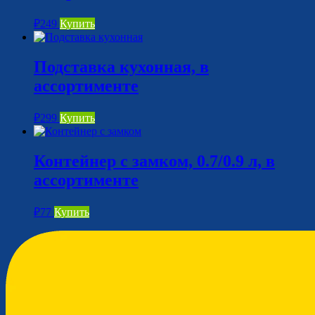
₽
249
Купить
Подставка кухонная, в
ассортименте
₽
299
Купить
Контейнер с замком, 0.7/0.9 л, в
ассортименте
₽
77
Купить