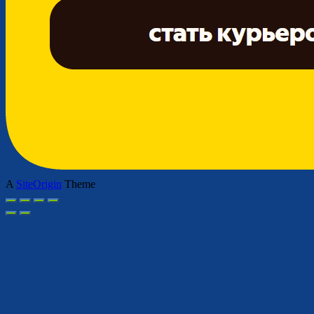
A
SiteOrigin
Theme