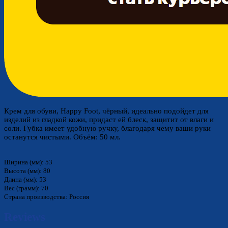
Крем для обуви, Happy Foot, чёрный, идеально подойдет для
изделий из гладкой кожи, придаст ей блеск, защитит от влаги и
соли. Губка имеет удобную ручку, благодаря чему ваши руки
останутся чистыми. Объём: 50 мл.
Ширина (мм): 53
Высота (мм): 80
Длина (мм): 53
Вес (грамм): 70
Страна производства: Россия
Reviews