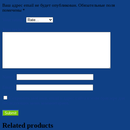
Ваш адрес email не будет опубликован.
Обязательные поля
помечены
*
Your rating
*
Your review
*
Name
*
Email
*
Сохранить моё имя, email и адрес сайта в этом браузере для
последующих моих комментариев.
Related products