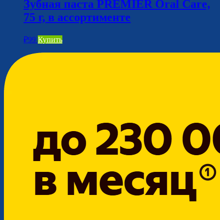
Зубная паста PREMIER Oral Care,
75 г, в ассортименте
₽
99
Купить