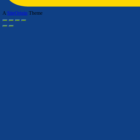
A
SiteOrigin
Theme