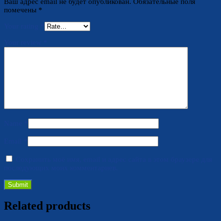
Ваш адрес email не будет опубликован.
Обязательные поля
помечены
*
Your rating
*
Your review
*
Name
*
Email
*
Сохранить моё имя, email и адрес сайта в этом браузере для
последующих моих комментариев.
Related products